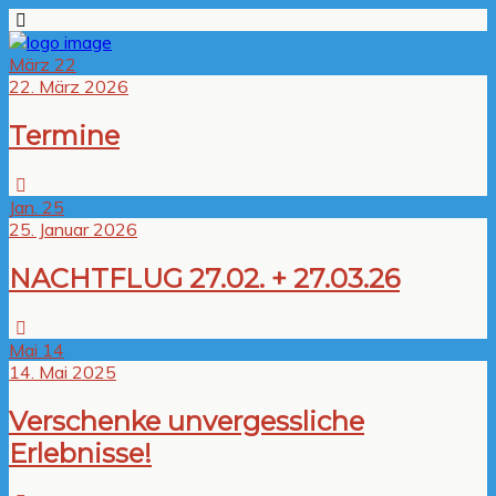
März
22
22. März 2026
Termine
Jan.
25
25. Januar 2026
NACHTFLUG 27.02. + 27.03.26
Mai
14
14. Mai 2025
Verschenke unvergessliche
Erlebnisse!